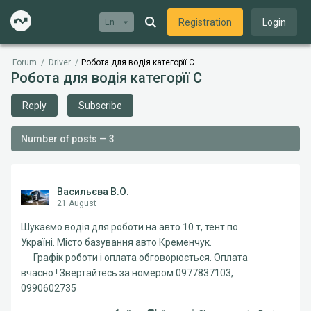
Registration
Login
En
Forum
/
Driver
/
Робота для водія категорїї С
Робота для водія категорїї С
Reply
Subscribe
Number of posts — 3
Васильєва В.О.
21 August
Шукаємо водія для роботи на авто 10 т, тент по
Україні. Місто базування авто Кременчук.
Графік роботи і оплата обговорюється. Оплата
вчасно ! Звертайтесь за номером 0977837103,
0990602735