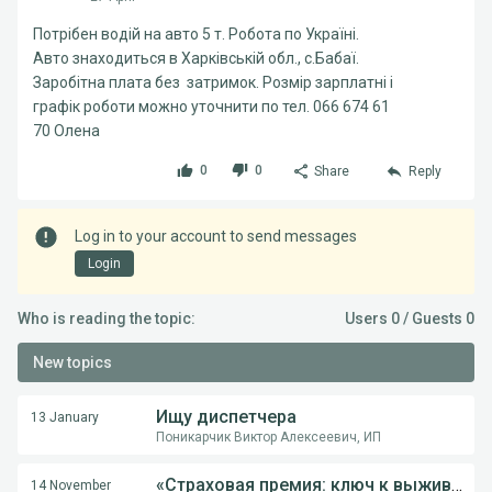
Потрібен водій на авто 5 т. Робота по Україні.
Авто знаходиться в Харківській обл., с.Бабаї.
Заробітна плата без затримок. Розмір зарплатні і
графік роботи можно уточнити по тел. 066 674 61
70 Олена
0
0
Share
Reply
Log in to your account to send messages
Login
Who is reading the topic:
Users 0 / Guests 0
New topics
Ищу диспетчера
13 January
Поникарчик Виктор Алексеевич, ИП
«Страховая премия: ключ к выживанию перевозчика в международной логистике»
14 November