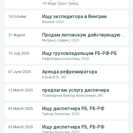
ЧП Марк Транс Трейд
Ищу экспедитора в Венгрии
14 October
Юнилог ООО
Продам литовскую действующую компанию
21 August
Интранс-Сервис, ООО
Ищу грузовладельцев РБ-РФ-РБ
15 July 2025
Нефтетранслогистика, ООО
Аренда рефрежиратора
07 June 2025
Казак В.В., ИП
предлагаю услугу диспечера.
12 March 2025
Поникарчик Виктор Алексеевич, ИП
Ищу диспетчера РБ, РБ-РФ
03 March 2025
Тайгер Логистик, ООО
Ищу диспетчера РБ, РБ-РФ
03 March 2025
Тайгер Логистик, ООО