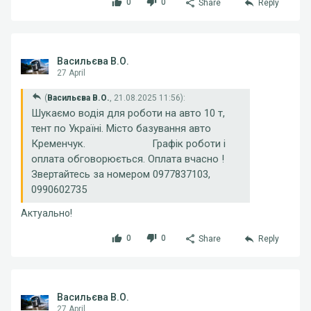
0
0
Share
Reply
Васильєва В.О.
27 April
(
Васильєва В.О.
, 21.08.2025 11:56):
Шукаємо водія для роботи на авто 10 т,
тент по Україні. Місто базування авто
Кременчук. Графік роботи і
оплата обговорюється. Оплата вчасно !
Звертайтесь за номером 0977837103,
0990602735
Актуально!
0
0
Share
Reply
Васильєва В.О.
27 April