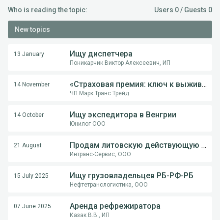
Who is reading the topic:
Users 0 / Guests 0
New topics
Ищу диспетчера
13 January
Поникарчик Виктор Алексеевич, ИП
«Страховая премия: ключ к выживанию перевозчика в международной логистике»
14 November
ЧП Марк Транс Трейд
Ищу экспедитора в Венгрии
14 October
Юнилог ООО
Продам литовскую действующую компанию
21 August
Интранс-Сервис, ООО
Ищу грузовладельцев РБ-РФ-РБ
15 July 2025
Нефтетранслогистика, ООО
Аренда рефрежиратора
07 June 2025
Казак В.В., ИП