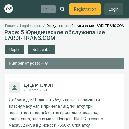
Registration
Login
En
Forum
/
Legal support
/
Юридическое обслуживание LARDI-TRANS.COM
Page: 5 Юридическое обслуживание
LARDI-TRANS.COM
Reply
Subscribe
Number of posts — 81
Дець М.І., ФОП
23 March 2021
Доброго дня! Підкажіть будь ласка, як поміняти
власну масу напів причепа? Від початку при
першій постановці була не правильно вказана,
заниженна, власна маса. Прицеп ШМІТС, вказана
маса5523кг, а в дійсності 7550кг. Спочатку