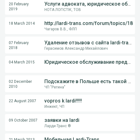
Услуги адвоката, юридическое обслуживание
20 February
2019
НОТА ЛОГІСТІК, ТОВ
http://lardi-trans.com/forum/topics/18
18 March 2014
Чагаров В.В., ФЛП
Удаление отзывов с сайта lardi-trans.com
07 February
2018
Герасимов Александр Михайлович
Юридическое обслуживание предпринимателей по Антикризисным ценам.
04 March 2015
Подскажите в Польше есть такой сайт как lardi-trans.com, для поиска грузов и транспорта, и какой?
02 December
2010
ЧП "Регина"
vopros k lardi!!!!!
22 August 2007
Инжект, ЧП
заявки на lardi
09 October 2007
Ларди-Транс ®
Мобильная Lardi-Trans
21 March 2013