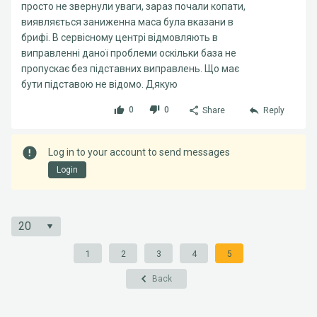
просто не звернули уваги, зараз почали копати,
виявляється заниженна маса була вказани в
брифі. В сервісному центрі відмовляють в
виправленні даної проблеми оскільки база не
пропускає без підставних виправлень. Що має
бути підставою не відомо. Дякую
0
0
Share
Reply
Log in to your account to send messages
Login
1
2
3
4
5
Back