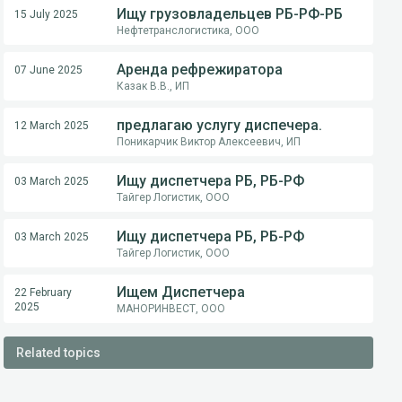
Ищу грузовладельцев РБ-РФ-РБ
15 July 2025
Нефтетранслогистика, ООО
Аренда рефрежиратора
07 June 2025
Казак В.В., ИП
предлагаю услугу диспечера.
12 March 2025
Поникарчик Виктор Алексеевич, ИП
Ищу диспетчера РБ, РБ-РФ
03 March 2025
Тайгер Логистик, ООО
Ищу диспетчера РБ, РБ-РФ
03 March 2025
Тайгер Логистик, ООО
Ищем Диспетчера
22 February
2025
МАНОРИНВЕСТ, ООО
Related topics