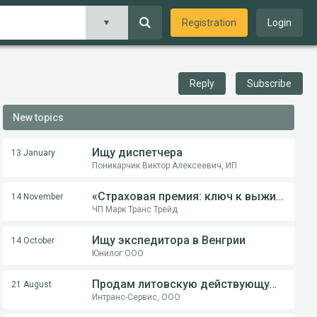
Registration
Login
Reply
Subscribe
New topics
Ищу диспетчера
13 January
Поникарчик Виктор Алексеевич, ИП
«Страховая премия: ключ к выживанию перевозчика в международной логистике»
14 November
ЧП Марк Транс Трейд
Ищу экспедитора в Венгрии
14 October
Юнилог ООО
Продам литовскую действующую компанию
21 August
Интранс-Сервис, ООО