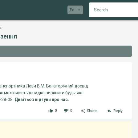
En
ня
езення
нспортника Лози В.М. Багаторічний досвід
ає можливість швидко вирішити будь-які
-28-08.
Дивіться відгуки про нас.
0
0
Share
Reply