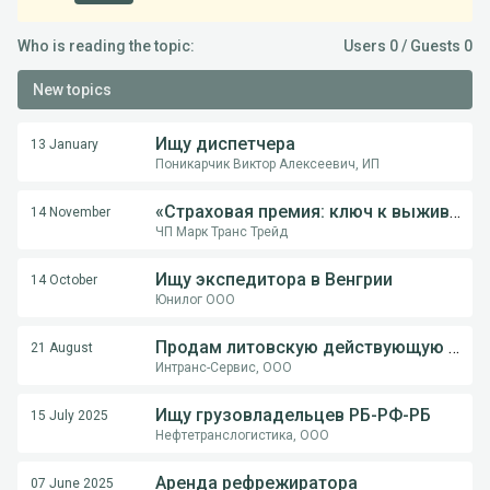
Who is reading the topic:
Users 0 / Guests 0
New topics
Ищу диспетчера
13 January
Поникарчик Виктор Алексеевич, ИП
«Страховая премия: ключ к выживанию перевозчика в международной логистике»
14 November
ЧП Марк Транс Трейд
Ищу экспедитора в Венгрии
14 October
Юнилог ООО
Продам литовскую действующую компанию
21 August
Интранс-Сервис, ООО
Ищу грузовладельцев РБ-РФ-РБ
15 July 2025
Нефтетранслогистика, ООО
Аренда рефрежиратора
07 June 2025