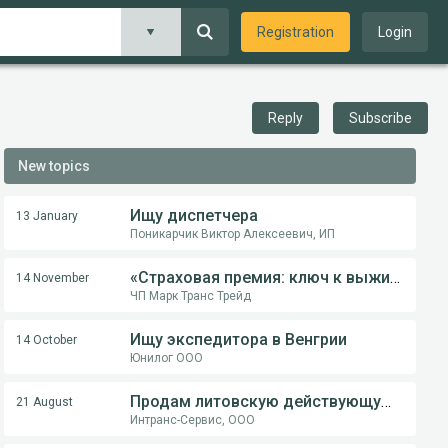
Registration
Login
Reply
Subscribe
New topics
Ищу диспетчера
13 January
Поникарчик Виктор Алексеевич, ИП
«Страховая премия: ключ к выживанию перевозчика в международной логистике»
14 November
ЧП Марк Транс Трейд
Ищу экспедитора в Венгрии
14 October
Юнилог ООО
Продам литовскую действующую компанию
21 August
Интранс-Сервис, ООО