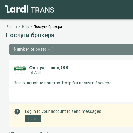
Forum
/
Help
/
Послуги брокера
Послуги брокера
Number of posts — 1
Фортуна Плюс, ООО
16 April
Вітаю шановне панство. Потрібні послуги брокера.
Log in to your account to send messages
Login