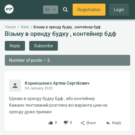
Registration
Login
En
Forum
/
Rent
/
Візьму в оренду будку , контейнер бдф
Візьму в оренду будку , контейнер бдф
Reply
Subscribe
Number of posts — 2
Корнюшенко Артем Сергійович
04 January 2025
Шукаю в оренду будку бдф , або контейнер
бажано тентований розгляну всі варіанти ціни на
оренду дуже приємні
0
0
Share
Reply