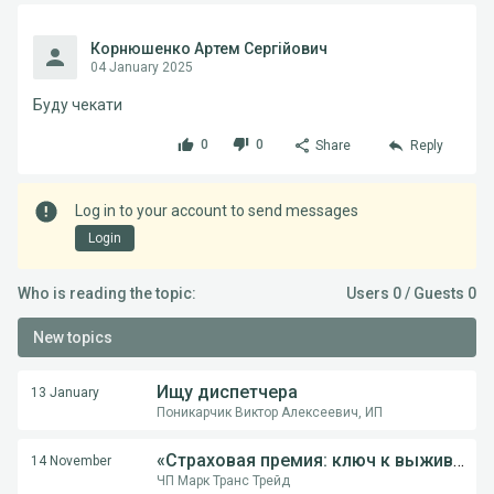
Корнюшенко Артем Сергійович
04 January 2025
Буду чекати
0
0
Share
Reply
Log in to your account to send messages
Login
Who is reading the topic:
Users 0 / Guests 0
New topics
Ищу диспетчера
13 January
Поникарчик Виктор Алексеевич, ИП
«Страховая премия: ключ к выживанию перевозчика в международной логистике»
14 November
ЧП Марк Транс Трейд