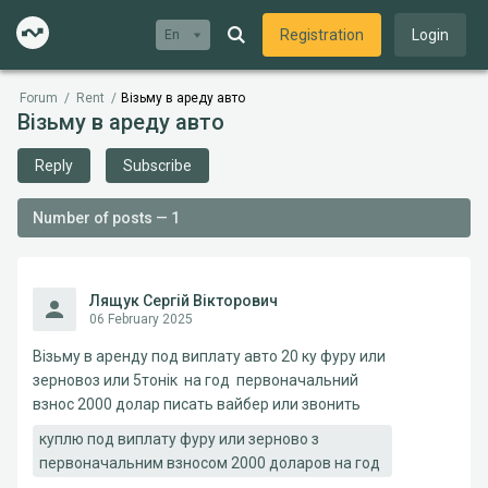
Registration
Login
En
Forum
/
Rent
/
Візьму в ареду авто
Візьму в ареду авто
Reply
Subscribe
Number of posts — 1
Лящук Сергій Вікторович
06 February 2025
Візьму в аренду под виплату авто 20 ку фуру или
зерновоз или 5тонік на год первоначальний
взнос 2000 долар писать вайбер или звонить
куплю под виплату фуру или зерново з
первоначальним взносом 2000 доларов на год