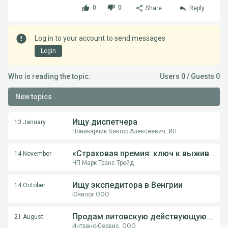
0
0
Share
Reply
Log in to your account to send messages
Login
Who is reading the topic:
Users 0 / Guests 0
New topics
Ищу диспетчера
13 January
Поникарчик Виктор Алексеевич, ИП
«Страховая премия: ключ к выживанию перевозчика в международной логистике»
14 November
ЧП Марк Транс Трейд
Ищу экспедитора в Венгрии
14 October
Юнилог ООО
Продам литовскую действующую компанию
21 August
Интранс-Сервис, ООО