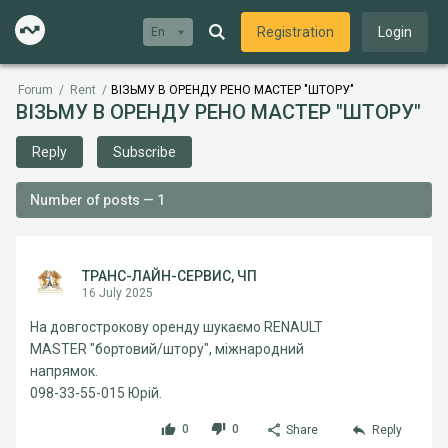
Registration
Login
En
Forum
/
Rent
/
ВІЗЬМУ В ОРЕНДУ РЕНО МАСТЕР "ШТОРУ"
ВІЗЬМУ В ОРЕНДУ РЕНО МАСТЕР "ШТОРУ"
Reply
Subscribe
Number of posts — 1
ТРАНС-ЛАЙН-СЕРВИС, ЧП
16 July 2025
На довгострокову оренду шукаємо RENAULT
MASTER "бортовий/штору", міжнародний
напрямок.
098-33-55-015 Юрій.
0
0
Share
Reply