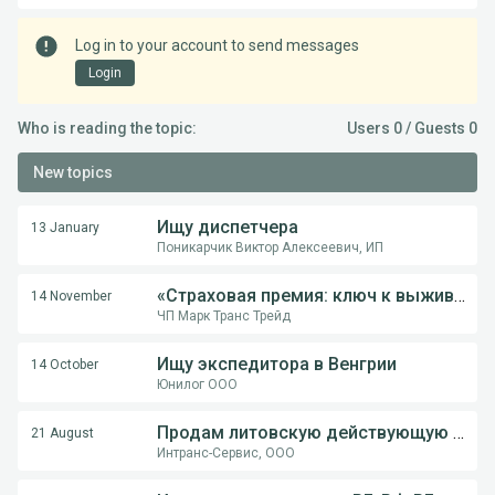
Log in to your account to send messages
Login
Who is reading the topic:
Users 0 / Guests 0
New topics
Ищу диспетчера
13 January
Поникарчик Виктор Алексеевич, ИП
«Страховая премия: ключ к выживанию перевозчика в международной логистике»
14 November
ЧП Марк Транс Трейд
Ищу экспедитора в Венгрии
14 October
Юнилог ООО
Продам литовскую действующую компанию
21 August
Интранс-Сервис, ООО