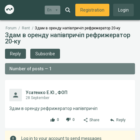
Registration
Login
En
Forum
/
Rent
/
Здам в оренду напівпричіп рефрижератор 20-ку
Здам в оренду напівпричіп рефрижератор
20-ку
Reply
Subscribe
Number of posts — 1
Усатенко Е.Ю., ФОП
28 September
Здам в оренду рефрижератор напівпричіп
0
0
Share
Reply
Log in to your account to send messages