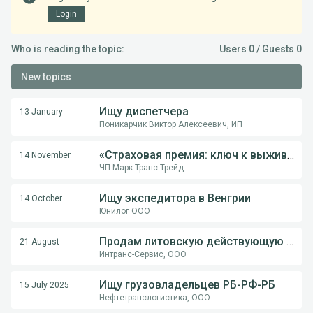
Login
Who is reading the topic:
Users 0 / Guests 0
New topics
Ищу диспетчера
13 January
Поникарчик Виктор Алексеевич, ИП
«Страховая премия: ключ к выживанию перевозчика в международной логистике»
14 November
ЧП Марк Транс Трейд
Ищу экспедитора в Венгрии
14 October
Юнилог ООО
Продам литовскую действующую компанию
21 August
Интранс-Сервис, ООО
Ищу грузовладельцев РБ-РФ-РБ
15 July 2025
Нефтетранслогистика, ООО