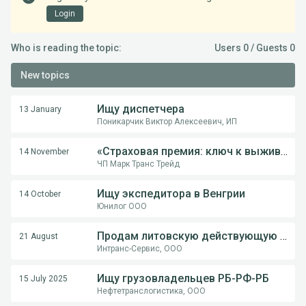
Login
Who is reading the topic:
Users 0 / Guests 0
New topics
Ищу диспетчера
13 January
Поникарчик Виктор Алексеевич, ИП
«Страховая премия: ключ к выживанию перевозчика в международной логистике»
14 November
ЧП Марк Транс Трейд
Ищу экспедитора в Венгрии
14 October
Юнилог ООО
Продам литовскую действующую компанию
21 August
Интранс-Сервис, ООО
Ищу грузовладельцев РБ-РФ-РБ
15 July 2025
Нефтетранслогистика, ООО