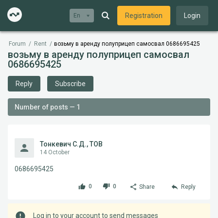
Registration
Login
En
Forum
/
Rent
/
возьму в аренду полуприцеп самосвал 0686695425
возьму в аренду полуприцеп самосвал
0686695425
Reply
Subscribe
Number of posts — 1
Тонкевич С.Д., ТОВ
14 October
0686695425
0
0
Share
Reply
Log in to your account to send messages