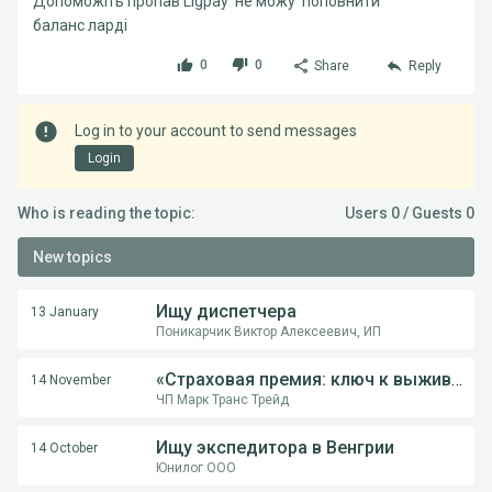
Допоможіть пропав Ligpay не можу поповнити
баланс ларді
0
0
Share
Reply
Log in to your account to send messages
Login
Who is reading the topic:
Users 0 / Guests 0
New topics
Ищу диспетчера
13 January
Поникарчик Виктор Алексеевич, ИП
«Страховая премия: ключ к выживанию перевозчика в международной логистике»
14 November
ЧП Марк Транс Трейд
Ищу экспедитора в Венгрии
14 October
Юнилог ООО