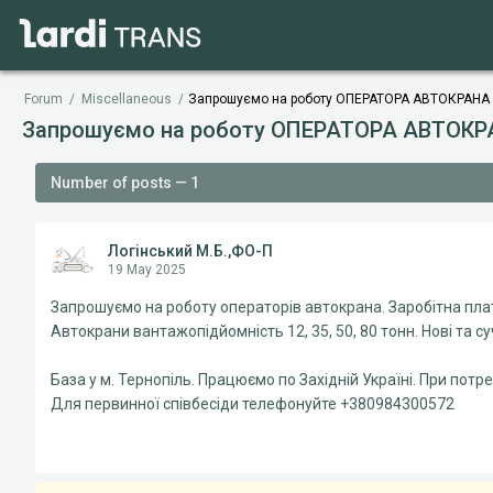
Forum
/
Miscellaneous
/
Запрошуємо на роботу ОПЕРАТОРА АВТОКРАНА
Запрошуємо на роботу ОПЕРАТОРА АВТОК
Number of posts — 1
Логінський М.Б.,ФО-П
19 May 2025
Запрошуємо на роботу операторів автокрана. Заробітна пла
Автокрани вантажопідйомність 12, 35, 50, 80 тонн. Нові та су
База у м. Тернопіль. Працюємо по Західній Україні. При потр
Для первинної співбесіди телефонуйте +380984300572