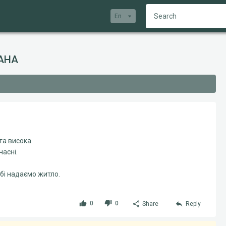
En
РАНА
та висока.
часні.
ебі надаємо житло.
0
0
Share
Reply