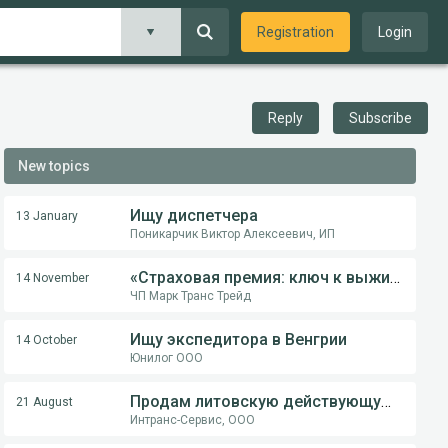
Registration
Login
Reply
Subscribe
New topics
Ищу диспетчера
13 January
Поникарчик Виктор Алексеевич, ИП
«Страховая премия: ключ к выживанию перевозчика в международной логистике»
14 November
ЧП Марк Транс Трейд
Ищу экспедитора в Венгрии
14 October
Юнилог ООО
Продам литовскую действующую компанию
21 August
Интранс-Сервис, ООО