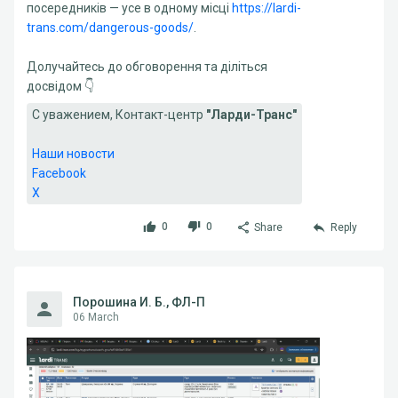
посередників — усе в одному місці
https://lardi-
trans.com/dangerous-goods/
.
Долучайтесь до обговорення та діліться
досвідом 👇
С уважением, Контакт-центр
"Ларди-Транс"
Наши новости
Facebook
X
0
0
Share
Reply
Порошина И. Б., ФЛ-П
06 March