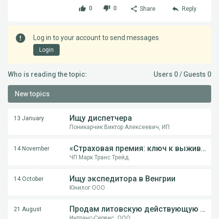
0
0
Share
Reply
Log in to your account to send messages
Login
Who is reading the topic:
Users 0 / Guests 0
New topics
Ищу диспетчера
13 January
Поникарчик Виктор Алексеевич, ИП
«Страховая премия: ключ к выживанию перевозчика в международной логистике»
14 November
ЧП Марк Транс Трейд
Ищу экспедитора в Венгрии
14 October
Юнилог ООО
Продам литовскую действующую компанию
21 August
Интранс-Сервис, ООО