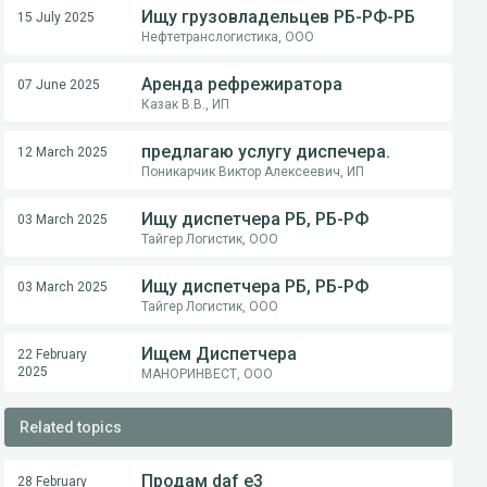
Ищу грузовладельцев РБ-РФ-РБ
15 July 2025
Нефтетранслогистика, ООО
Аренда рефрежиратора
07 June 2025
Казак В.В., ИП
предлагаю услугу диспечера.
12 March 2025
Поникарчик Виктор Алексеевич, ИП
Ищу диспетчера РБ, РБ-РФ
03 March 2025
Тайгер Логистик, ООО
Ищу диспетчера РБ, РБ-РФ
03 March 2025
Тайгер Логистик, ООО
Ищем Диспетчера
22 February
2025
МАНОРИНВЕСТ, ООО
Related topics
Продам daf e3
28 February