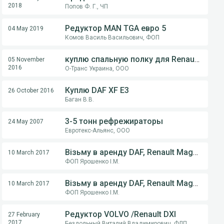
2018
Попов Ф. Г., ЧП
Редуктор MAN TGA евро 5
04 May 2019
Комов Василь Васильович, ФОП
куплю спальную полку для Renault Premium E-5 2 шт , DAF CF 410 E-5 верхнюю спальную полку 1 шт
05 November
2016
О-Транс Украина, ООО
Куплю DAF XF E3
26 October 2016
Баган В.В.
3-5 тонн рефрежираторы
24 May 2007
Евротекс-Альянс, ООО
Візьму в аренду DAF, Renault Magnum,Premium, Iveco Stralis Euro 3, 5
10 March 2017
ФОП Ярошенко І.М.
Візьму в аренду DAF, Renault Magnum,Premium, Iveco Stralis Euro 3, 5
10 March 2017
ФОП Ярошенко І.М.
Редуктор VOLVO /Renault DXI
27 February
2017
Бездольный Виталий Владимирович, ФЛП