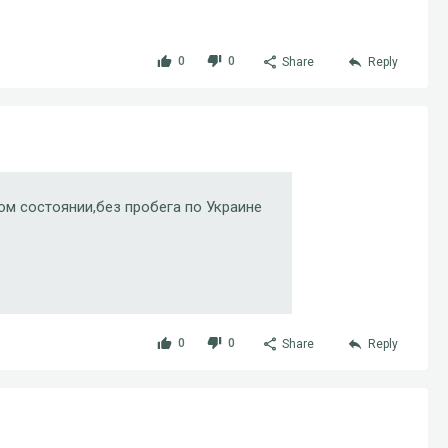
0
0
Share
Reply
ном состоянии,без пробега по Украине
0
0
Share
Reply