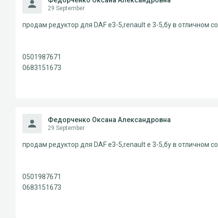
Федорченко Оксана Александровна
29 September
продам редуктор для DAF e3-5,renault e 3-5,бу в отличном с
0501987671
0683151673
Федорченко Оксана Александровна
29 September
продам редуктор для DAF e3-5,renault e 3-5,бу в отличном с
0501987671
0683151673