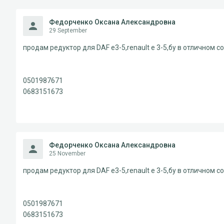
Федорченко Оксана Александровна
29 September
продам редуктор для DAF e3-5,renault e 3-5,бу в отличном с
0501987671
0683151673
Федорченко Оксана Александровна
25 November
продам редуктор для DAF e3-5,renault e 3-5,бу в отличном с
0501987671
0683151673