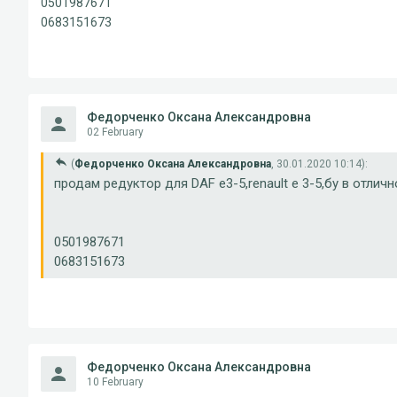
0501987671
0683151673
Федорченко Оксана Александровна
02 February
(
Федорченко Оксана Александровна
, 30.01.2020 10:14):
продам редуктор для DAF e3-5,renault e 3-5,бу в отлич
0501987671
0683151673
Федорченко Оксана Александровна
10 February