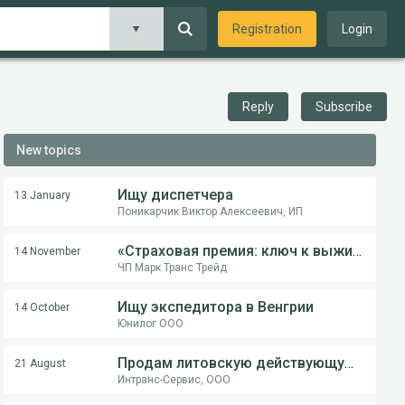
Registration
Login
Reply
Subscribe
New topics
Ищу диспетчера
13 January
Поникарчик Виктор Алексеевич, ИП
«Страховая премия: ключ к выживанию перевозчика в международной логистике»
14 November
ЧП Марк Транс Трейд
Ищу экспедитора в Венгрии
14 October
Юнилог ООО
Продам литовскую действующую компанию
21 August
Интранс-Сервис, ООО