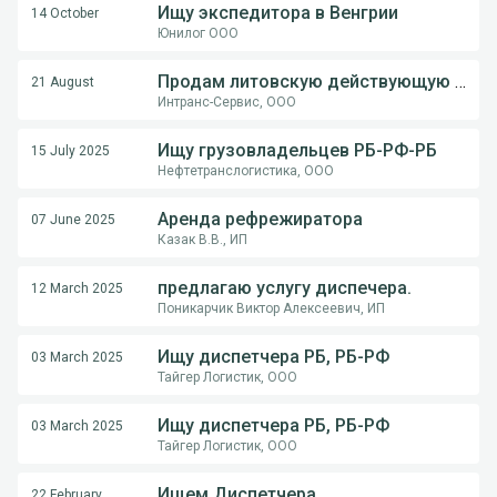
Ищу экспедитора в Венгрии
14 October
Юнилог ООО
Продам литовскую действующую компанию
21 August
Интранс-Сервис, ООО
Ищу грузовладельцев РБ-РФ-РБ
15 July 2025
Нефтетранслогистика, ООО
Аренда рефрежиратора
07 June 2025
Казак В.В., ИП
предлагаю услугу диспечера.
12 March 2025
Поникарчик Виктор Алексеевич, ИП
Ищу диспетчера РБ, РБ-РФ
03 March 2025
Тайгер Логистик, ООО
Ищу диспетчера РБ, РБ-РФ
03 March 2025
Тайгер Логистик, ООО
Ищем Диспетчера
22 February