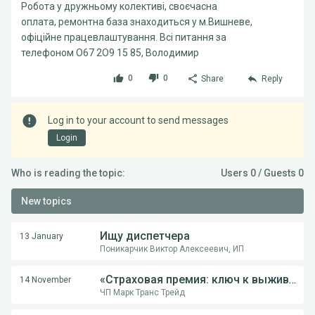
Робота у дружньому колективі, своєчасна
оплата, ремонтна база знаходиться у м.Вишневе,
офіційне працевлаштування. Всі питання за
телефоном О67 2О9 15 85, Володимир
0
0
Share
Reply
Log in to your account to send messages
Login
Who is reading the topic:
Users 0 / Guests 0
New topics
Ищу диспетчера
13 January
Поникарчик Виктор Алексеевич, ИП
«Страховая премия: ключ к выживанию перевозчика в международной логистике»
14 November
ЧП Марк Транс Трейд