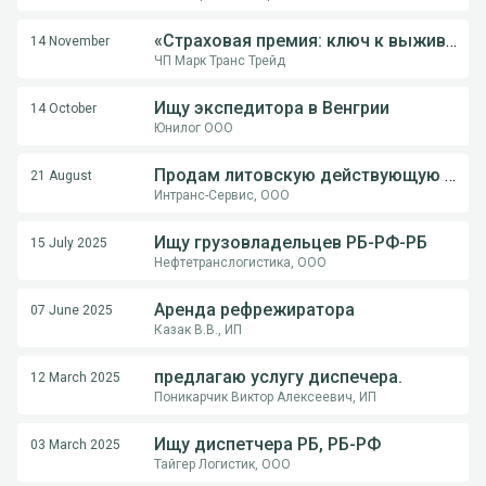
«Страховая премия: ключ к выживанию перевозчика в международной логистике»
14 November
ЧП Марк Транс Трейд
Ищу экспедитора в Венгрии
14 October
Юнилог ООО
Продам литовскую действующую компанию
21 August
Интранс-Сервис, ООО
Ищу грузовладельцев РБ-РФ-РБ
15 July 2025
Нефтетранслогистика, ООО
Аренда рефрежиратора
07 June 2025
Казак В.В., ИП
предлагаю услугу диспечера.
12 March 2025
Поникарчик Виктор Алексеевич, ИП
Ищу диспетчера РБ, РБ-РФ
03 March 2025
Тайгер Логистик, ООО