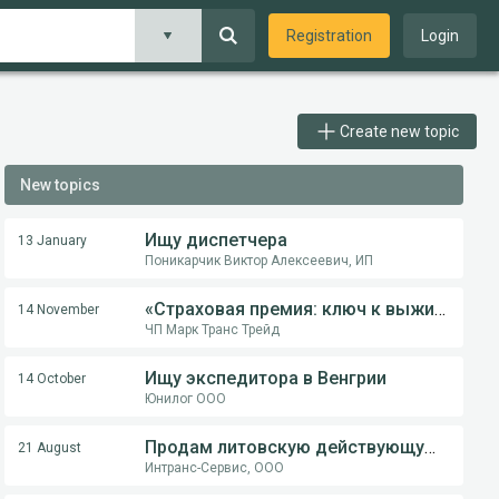
Registration
Login
Create new topic
New topics
Ищу диспетчера
13 January
Поникарчик Виктор Алексеевич, ИП
«Страховая премия: ключ к выживанию перевозчика в международной логистике»
14 November
ЧП Марк Транс Трейд
Ищу экспедитора в Венгрии
14 October
Юнилог ООО
Продам литовскую действующую компанию
21 August
Интранс-Сервис, ООО