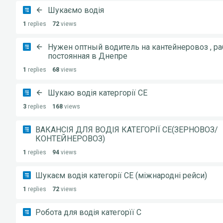
Шукаємо водія
1
replies
72
views
Нужен оптный водитель на кантейнеровоз , ра
постоянная в Днепре
1
replies
68
views
Шукаю водія катергорії СЕ
3
replies
168
views
ВАКАНСІЯ ДЛЯ ВОДІЯ КАТЕГОРІЇ CE(ЗЕРНОВОЗ/
КОНТЕЙНЕРОВОЗ)
1
replies
94
views
Шукаєм водія категорії СЕ (міжнародні рейси)
1
replies
72
views
Робота для водія категорїї С