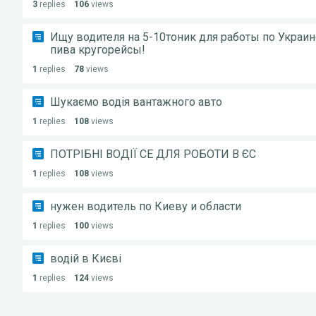
3
replies
106
views
Ищу водителя на 5-10тоник для работы по Украин
пива кругорейсы!
1
replies
78
views
Шукаємо водія вантажного авто
1
replies
108
views
ПОТРІБНІ ВОДІЇ CE ДЛЯ РОБОТИ В ЄС
1
replies
108
views
нужен водитель по Киеву и области
1
replies
100
views
водій в Києві
1
replies
124
views