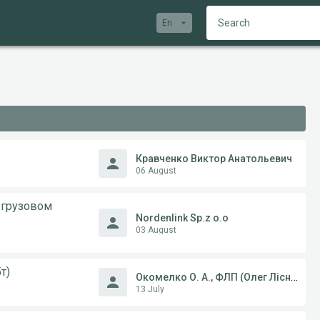
En
Кравченко Виктор Анатольевич
06 August
 грузовом
Nordenlink Sp.z o.o
03 August
т)
Окомелко О. А., ФЛП (Олег Лісневський)
13 July