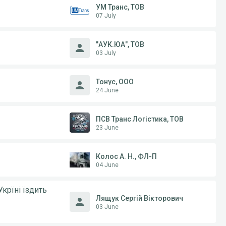
УМ Транс, ТОВ
07 July
"АУК.ЮА", ТОВ
03 July
Тонус, ООО
24 June
ПСВ Транс Логістика, ТОВ
23 June
Колос А. Н., ФЛ-П
04 June
крїні їздить
Лящук Сергій Вікторович
03 June