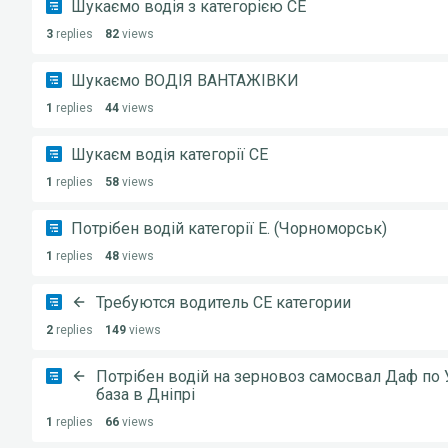
Шукаємо водія з категорією СЕ
3
replies
82
views
Шукаємо ВОДІЯ ВАНТАЖІВКИ
1
replies
44
views
Шукаєм водія категорії СE
1
replies
58
views
Потрібен водій категорії Е. (Чорноморськ)
1
replies
48
views
Требуются водитель СЕ категории
2
replies
149
views
Потрібен водій на зерновоз самосвал Даф по У
база в Дніпрі
1
replies
66
views