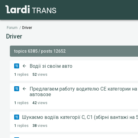
Forum
/
Driver
Driver
topics 6385 / posts 12652
Водії зі своїм авто
1
replies
52
views
Предлагаем работу водителю СE категории на
автовозе
1
replies
42
views
Шукаємо водіїв категорії С, С1 (збірні вантажі на 5
1
replies
38
views