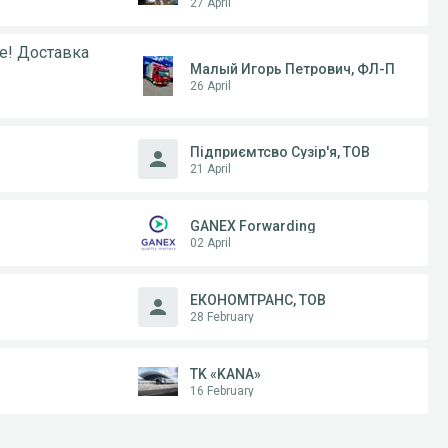
27 April
е! Доставка
Малый Игорь Петрович, ФЛ-П
26 April
Підприємтсво Сузір'я, ТОВ
21 April
GANEX Forwarding
02 April
ЕКОНОМТРАНС, ТОВ
28 February
ТK «KANA»
16 February