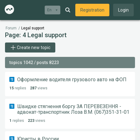
Registration
Login
En
Forum
/
Legal support
Page: 4 Legal support
Create new topic
topics 1042 / posts 8223
Оформление водителя грузового авто на ФОП
15
replies
287
views
Швидке стягнення боргу ЗА ПЕРЕВЕЗЕННЯ -
адвокат-транспортник Лоза В.М. (067)351-31-01
1
replies
223
views
Юристы в России