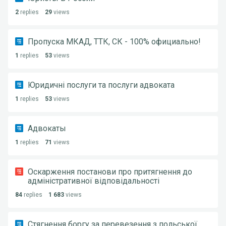
2
replies
29
views
Пропуска МКАД, ТТК, СК - 100% официально!
1
replies
53
views
Юридичні послуги та послуги адвоката
1
replies
53
views
Адвокаты
1
replies
71
views
Оскарження постанови про притягнення до
адміністративної відповідальності
84
replies
1 683
views
Стягнення боргу за перевезення з польської