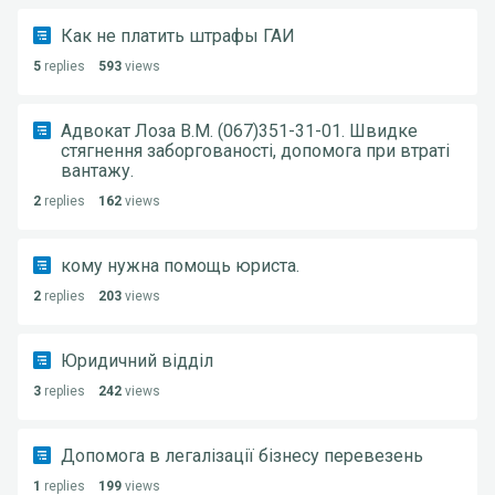
Как не платить штрафы ГАИ
5
replies
593
views
Адвокат Лоза В.М. (067)351-31-01. Швидке
стягнення заборгованості, допомога при втраті
вантажу.
2
replies
162
views
кому нужна помощь юриста.
2
replies
203
views
Юридичний відділ
3
replies
242
views
Допомога в легалізації бізнесу перевезень
1
replies
199
views