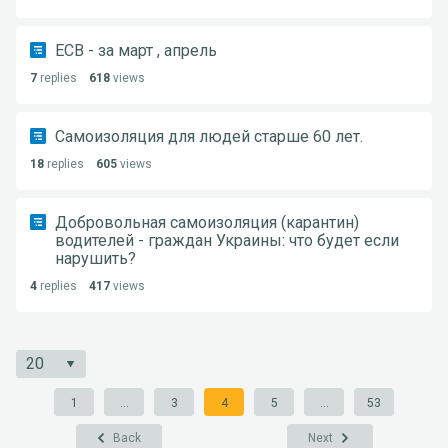
ЕСВ - за март , апрель
7
replies
618
views
Самоизоляция для людей старше 60 лет.
18
replies
605
views
Добровольная самоизоляция (карантин)
водителей - граждан Украины: что будет если
нарушить?
4
replies
417
views
1
...
3
4
5
...
53
Back
Next