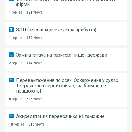
фірми
1
replies
121
views
ЗДП (загальна декларація прибуття)
1
replies
120
views
Заміна тягача на території іншої держави
2
replies
174
views
Перевантаження по осях. Оскарження у судах.
Твердження перевізників, які більше не
працюють!
6
replies
626
views
Аккредитация перевозчика на таможне
10
replies
516
views