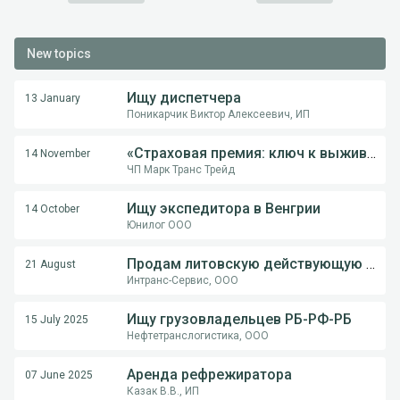
New topics
Ищу диспетчера
13 January
Поникарчик Виктор Алексеевич, ИП
«Страховая премия: ключ к выживанию перевозчика в международной логистике»
14 November
ЧП Марк Транс Трейд
Ищу экспедитора в Венгрии
14 October
Юнилог ООО
Продам литовскую действующую компанию
21 August
Интранс-Сервис, ООО
Ищу грузовладельцев РБ-РФ-РБ
15 July 2025
Нефтетранслогистика, ООО
Аренда рефрежиратора
07 June 2025
Казак В.В., ИП