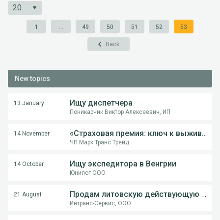
1
...
49
50
51
52
53
Back
New topics
Ищу диспетчера
13 January
Поникарчик Виктор Алексеевич, ИП
«Страховая премия: ключ к выживанию перевозчика в международной логистике»
14 November
ЧП Марк Транс Трейд
Ищу экспедитора в Венгрии
14 October
Юнилог ООО
Продам литовскую действующую компанию
21 August
Интранс-Сервис, ООО