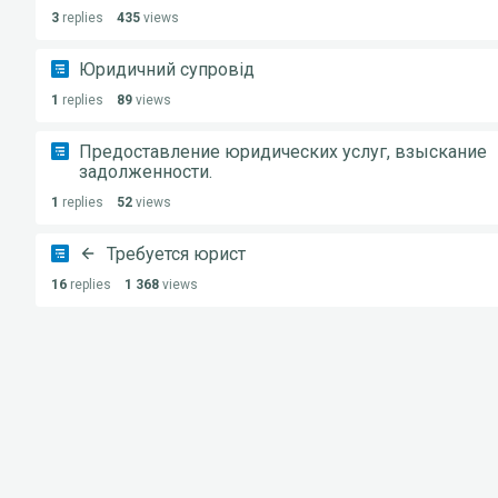
3
replies
435
views
Юридичний супровід
1
replies
89
views
Предоставление юридических услуг, взыскание
задолженности.
1
replies
52
views
Требуется юрист
16
replies
1 368
views