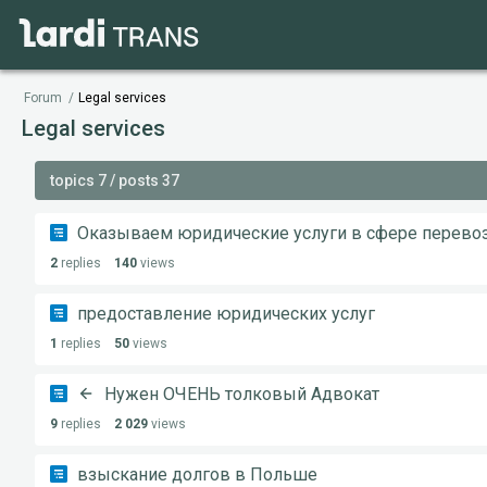
Forum
/
Legal services
Legal services
topics 7 / posts 37
Оказываем юридические услуги в сфере перево
2
replies
140
views
предоставление юридических услуг
1
replies
50
views
Нужен ОЧЕНЬ толковый Адвокат
9
replies
2 029
views
взыскание долгов в Польше