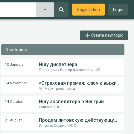
Registration
Login
Create new topic
New topics
Ищу диспетчера
13 January
Поникарчик Виктор Алексеевич, ИП
«Страховая премия: ключ к выживанию перевозчика в международной логистике»
14 November
ЧП Марк Транс Трейд
Ищу экспедитора в Венгрии
14 October
Юнилог ООО
Продам литовскую действующую компанию
21 August
Интранс-Сервис, ООО