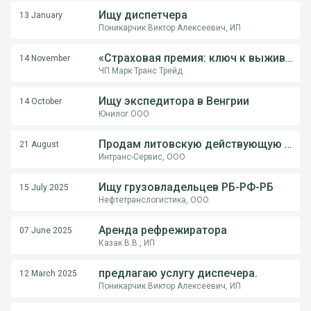
Ищу диспетчера
13 January
Поникарчик Виктор Алексеевич, ИП
«Страховая премия: ключ к выживанию перевозчика в международной логистике»
14 November
ЧП Марк Транс Трейд
Ищу экспедитора в Венгрии
14 October
Юнилог ООО
Продам литовскую действующую компанию
21 August
Интранс-Сервис, ООО
Ищу грузовладельцев РБ-РФ-РБ
15 July 2025
Нефтетранслогистика, ООО
Аренда рефрежиратора
07 June 2025
Казак В.В., ИП
предлагаю услугу диспечера.
12 March 2025
Поникарчик Виктор Алексеевич, ИП