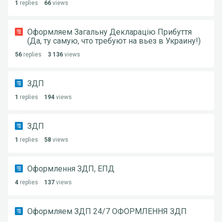
1
replies
66
views
Оформляем Загальну Декларацію Прибуття
(Да, ту самую, что требуют на вьез в Украину!)
56
replies
3 136
views
ЗДП
1
replies
194
views
ЗДП
1
replies
58
views
Оформлення ЗДП, ЕПД
4
replies
137
views
Оформляем ЗДП 24/7 ОФОРМЛЕННЯ ЗДП