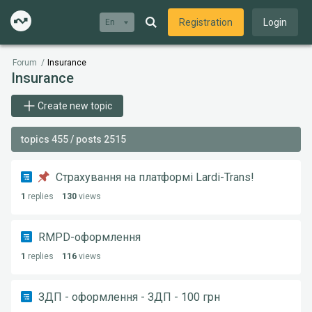
Registration
Login
En
Forum
/
Insurance
Insurance
Create new topic
topics 455 / posts 2515
Страхування на платформі Lardi-Trans!
1
replies
130
views
RMPD-оформлення
1
replies
116
views
ЗДП - оформлення - ЗДП - 100 грн