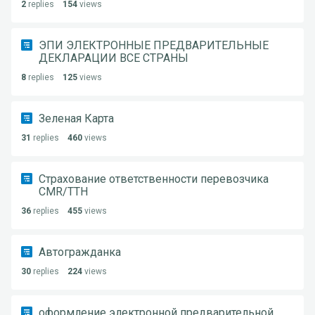
2
replies
154
views
ЭПИ ЭЛЕКТРОННЫЕ ПРЕДВАРИТЕЛЬНЫЕ
ДЕКЛАРАЦИИ ВСЕ СТРАНЫ
8
replies
125
views
Зеленая Карта
31
replies
460
views
Страхование ответственности перевозчика
CMR/ТТН
36
replies
455
views
Автогражданка
30
replies
224
views
оформление электронной предварительной