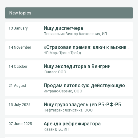
New topics
Ищу диспетчера
13 January
Поникарчик Виктор Алексеевич, ИП
«Страховая премия: ключ к выживанию перевозчика в международной логистике»
14 November
ЧП Марк Транс Трейд
Ищу экспедитора в Венгрии
14 October
Юнилог ООО
Продам литовскую действующую компанию
21 August
Интранс-Сервис, ООО
Ищу грузовладельцев РБ-РФ-РБ
15 July 2025
Нефтетранслогистика, ООО
Аренда рефрежиратора
07 June 2025
Казак В.В., ИП