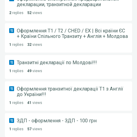
декларации, транзитной декларации
2
replies
52
views
Оформлення Т1 / Т2 / CHED / EX | Всі країни ЄС
+ Країни Спільного Транзиту + Англія + Молдова
1
replies
32
views
Транзитні декларації по Молдові!!!
1
replies
49
views
Оформлення транзитної декларації Т1 з Англії
до України!!!
1
replies
41
views
ЗДП - оформлення - ЗДП - 100 грн
1
replies
57
views