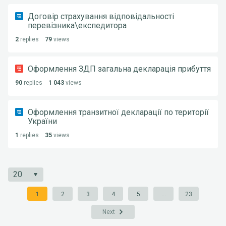
Договір страхування відповідальності
перевізника\експедитора
2
replies
79
views
Оформлення ЗДП загальна декларація прибуття
90
replies
1 043
views
Оформлення транзитної декларації по території
України
1
replies
35
views
1
2
3
4
5
...
23
Next