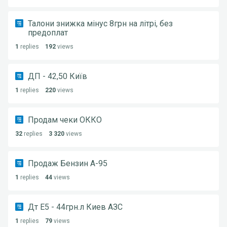
Талони знижка мінус 8грн на літрі, без
предоплат
1
replies
192
views
ДП - 42,50 Київ
1
replies
220
views
Продам чеки ОККО
32
replies
3 320
views
Продаж Бензин А-95
1
replies
44
views
Дт Е5 - 44грн.л Киев АЗС
1
replies
79
views