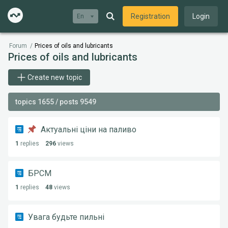
Registration
Login
En
Forum
/
Prices of oils and lubricants
Prices of oils and lubricants
Create new topic
topics 1655 / posts 9549
Актуальні ціни на паливо
1
replies
296
views
БРСМ
1
replies
48
views
Увага будьте пильні