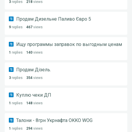
3
replies
218
views
Продам Дизельне Паливо Євро 5
9
replies
467
views
Ищу программы заправок по выгодным ценам
1
replies
140
views
Продам Дізель.
3
replies
354
views
Куплю чеки ДП
1
replies
148
views
Талони - 8грн Укрнафта OKKO WOG
1
replies
294
views