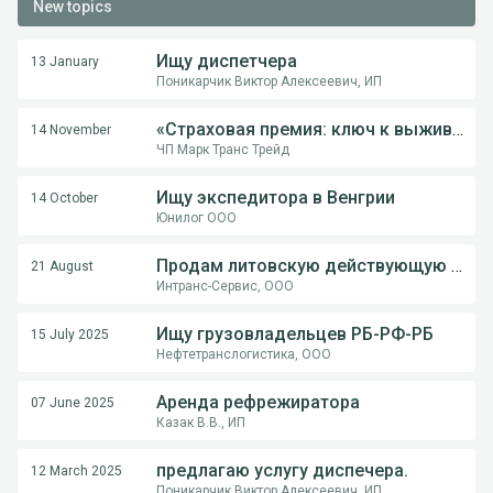
New topics
Ищу диспетчера
13 January
Поникарчик Виктор Алексеевич, ИП
«Страховая премия: ключ к выживанию перевозчика в международной логистике»
14 November
ЧП Марк Транс Трейд
Ищу экспедитора в Венгрии
14 October
Юнилог ООО
Продам литовскую действующую компанию
21 August
Интранс-Сервис, ООО
Ищу грузовладельцев РБ-РФ-РБ
15 July 2025
Нефтетранслогистика, ООО
Аренда рефрежиратора
07 June 2025
Казак В.В., ИП
предлагаю услугу диспечера.
12 March 2025
Поникарчик Виктор Алексеевич, ИП