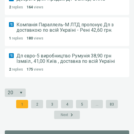
2
replies
164
views
Компанія Параллель-М ЛТД пропонує Дп з
доставкою по всій Україні - Рені 42,60 грн.
1
replies
180
views
Дп євро-5 виробництво Румунія 38,90 грн
Ізмаїл., 41,00 Київ , доставка по всій Україні
2
replies
175
views
1
2
3
4
5
...
83
Next