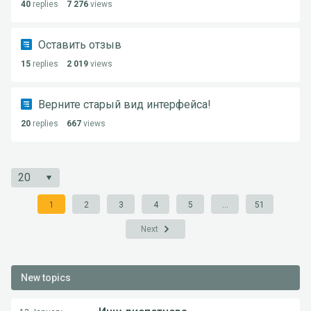
40
replies
7 276
views
Оставить отзыв
15
replies
2 019
views
Верните старый вид интерфейса!
20
replies
667
views
1
2
3
4
5
...
51
Next
New topics