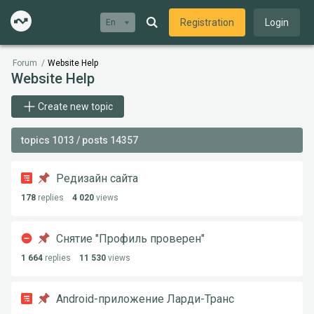
Registration
Login
En
Forum
/
Website Help
Website Help
Create new topic
topics 1013 / posts 14357
Редизайн сайта
178
replies
4 020
views
Снятие "Профиль проверен"
1 664
replies
11 530
views
Android-приложение Ларди-Транс