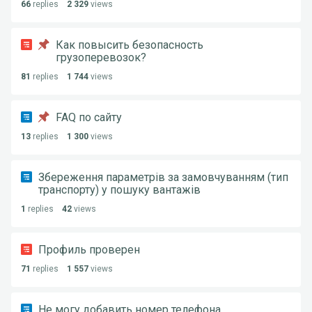
66
replies
2 329
views
Как повысить безопасность
грузоперевозок?
81
replies
1 744
views
FAQ по сайту
13
replies
1 300
views
Збереження параметрів за замовчуванням (тип
транспорту) у пошуку вантажів
1
replies
42
views
Профиль проверен
71
replies
1 557
views
Не могу добавить номер телефона