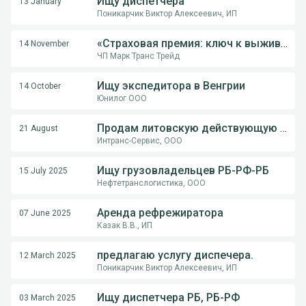
Ищу диспетчера
13 January
Поникарчик Виктор Алексеевич, ИП
«Страховая премия: ключ к выживанию перевозчика в международной логистике»
14 November
ЧП Марк Транс Трейд
Ищу экспедитора в Венгрии
14 October
Юнилог ООО
Продам литовскую действующую компанию
21 August
Интранс-Сервис, ООО
Ищу грузовладельцев РБ-РФ-РБ
15 July 2025
Нефтетранслогистика, ООО
Аренда рефрежиратора
07 June 2025
Казак В.В., ИП
предлагаю услугу диспечера.
12 March 2025
Поникарчик Виктор Алексеевич, ИП
Ищу диспетчера РБ, РБ-РФ
03 March 2025