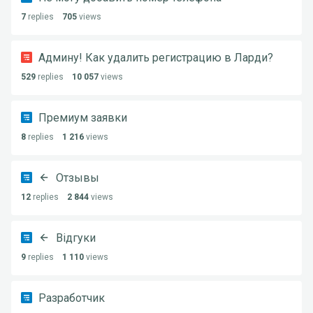
7
replies
705
views
Админу! Как удалить регистрацию в Ларди?
529
replies
10 057
views
Премиум заявки
8
replies
1 216
views
Отзывы
12
replies
2 844
views
Відгуки
9
replies
1 110
views
Разработчик