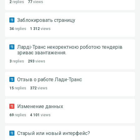
2
replies
77
views
Заблокировать страницу
34
replies
1 312
views
Ларді-Транс некоректною роботою тендерів
зриває звантаження.
3
replies
293
views
Отзыв о работе Лади-Транс
15
replies
372
views
Изменение данных
69
replies
4 101
views
Старый или новый интерфейс?